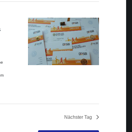
s
he
em
Nächster Tag