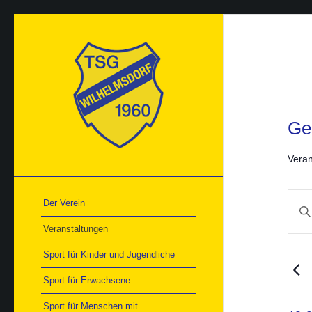
Ge
Veran
Ver
Ver
Der Verein
Bitte
für
Suc
21.
Schlü
und
Veranstaltungen
Mai
Ans
einge
202
Nav
Such
Sport für Kinder und Jugendliche
nach
Veran
Sport für Erwachsene
Schlü
Sport für Menschen mit