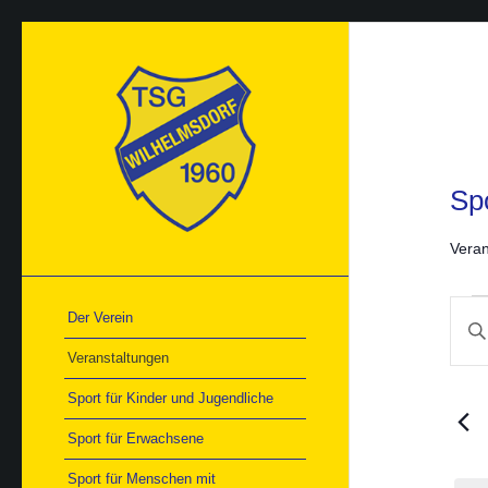
Sp
Veran
Ver
Ver
Der Verein
Bitte
für
Suc
10.
Schlü
und
Veranstaltungen
Mai
Ans
einge
202
Nav
Such
Sport für Kinder und Jugendliche
nach
Veran
Sport für Erwachsene
Schlü
Sport für Menschen mit