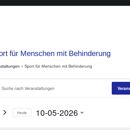
ort für Menschen mit Behinderung
staltungen
Sport für Menschen mit Behinderung
anstaltungen
anstaltungen
he
Veran
sselwort
ichten,
ben.
6
igation
e
10-05-2026
Heute
staltungen
Datum
sselwort.
wählen.