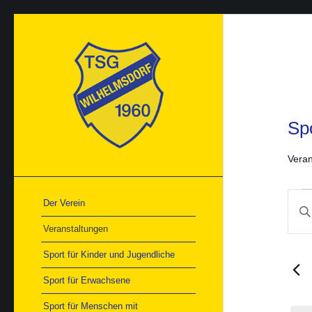
Sp
Veran
Ver
Ver
Der Verein
Bitte
für
Suc
11.
Schlü
und
Veranstaltungen
Mai
Ans
einge
202
Nav
Such
Sport für Kinder und Jugendliche
nach
Veran
Sport für Erwachsene
Schlü
Sport für Menschen mit