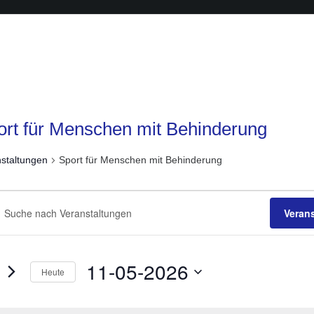
ort für Menschen mit Behinderung
staltungen
Sport für Menschen mit Behinderung
anstaltungen
anstaltungen
he
Veran
sselwort
ichten,
ben.
6
igation
e
11-05-2026
Heute
staltungen
Datum
sselwort.
wählen.