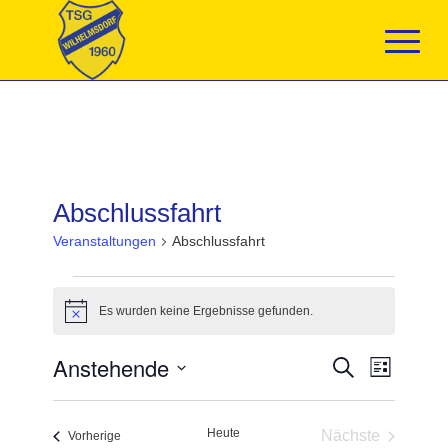
Abschlussfahrt
Veranstaltungen
Abschlussfahrt
Veranstaltungen
Es wurden keine Ergebnisse gefunden.
Hinweis
Veranstaltun
Anstehende
Veranst
Suche
Liste
Suche
Ansicht
Datum
und
Navigat
wählen.
Ansichten,
Heute
Nächste
Navigation
Veranstaltungen
Vorherige