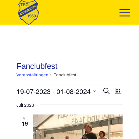
Fanclubfest
Veranstaltungen
Fanclubfest
Veranstaltungen
Veranstaltun
19-07-2023
 - 
01-08-2024
Veranst
Suche
Liste
Suche
Ansicht
Datum
und
Navigat
Juli 2023
wählen.
Ansichten,
Navigation
MI.
19