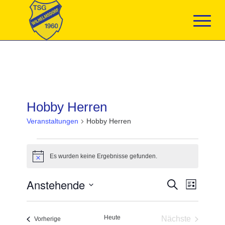
Hobby Herren
Veranstaltungen
Hobby Herren
Veranstaltungen
Es wurden keine Ergebnisse gefunden.
Hinweis
Veranstaltun
Anstehende
Veranst
Suche
Liste
Suche
Ansicht
Datum
und
Navigat
wählen.
Ansichten,
Heute
Nächste
Navigation
Veranstaltungen
Vorherige