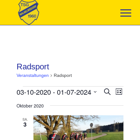
Radsport
Veranstaltungen
Radsport
Veranstaltungen
Veranstaltun
03-10-2020
 - 
01-07-2024
Veranst
Suche
Liste
Suche
Ansicht
Datum
und
Navigat
Oktober 2020
wählen.
Ansichten,
Navigation
SA.
3