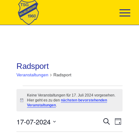
Radsport
Veranstaltungen
Radsport
Veranstaltungen
für
Keine Veranstaltungen für 17. Juli 2024 vorgesehen.
17.
Hier geht es zu den
nächsten bevorstehenden
Hinweis
Juli
Veranstaltungen
.
2024
Veranstaltun
17-07-2024
Veranst
Suche
Tag
Suche
Ansicht
Datum
und
Navigat
wählen.
Ansichten,