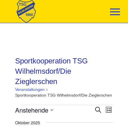
Sportkooperation TSG
Wilhelmsdorf/Die
Zieglerschen
Veranstaltungen
Sportkooperation TSG Wilhelmsdorf/Die Zieglerschen
Veranstaltungen
Veranstaltun
Anstehende
Veranst
Suche
Liste
Suche
Ansicht
Datum
und
Navigat
Oktober 2025
wählen.
Ansichten,