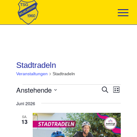
Stadtradeln
Veranstaltungen
Stadtradeln
Veranstaltungen
Veranstaltun
Anstehende
Veranst
Suche
Liste
Suche
Ansicht
Datum
und
Navigat
Juni 2026
wählen.
Ansichten,
Navigation
SA.
13