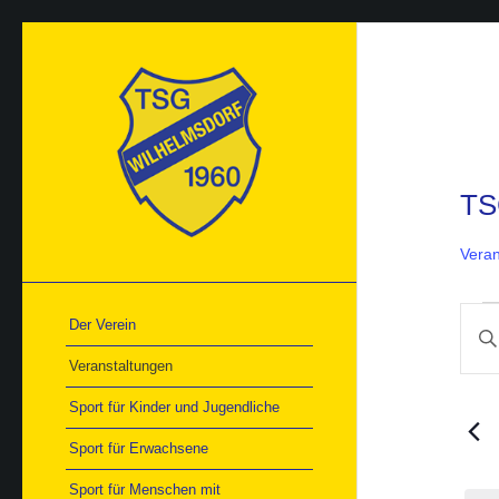
TS
Veran
Ver
Ver
Der Verein
Bitte
Suc
Schlü
und
Veranstaltungen
Ans
einge
Nav
Such
Sport für Kinder und Jugendliche
nach
Veran
Sport für Erwachsene
Schlü
Sport für Menschen mit