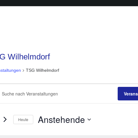
G Wilhelmdorf
staltungen
TSG Wilhelmdorf
anstaltungen
anstaltungen
he
Verans
sselwort
ichten,
ben.
igation
e
Anstehende
Heute
staltungen
Datum
sselwort.
wählen.