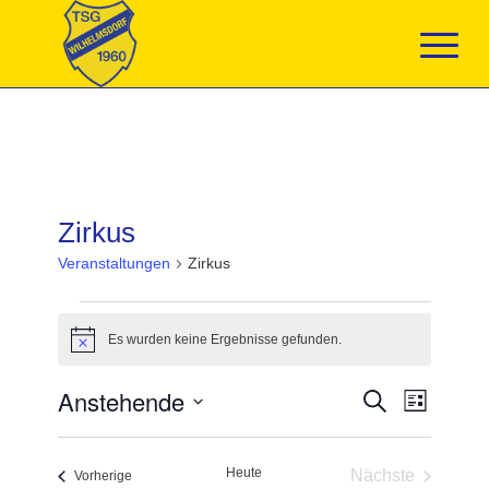
Zirkus
Veranstaltungen
Zirkus
Veranstaltungen
Es wurden keine Ergebnisse gefunden.
Hinweis
Veranstaltun
Anstehende
Veranst
Suche
Liste
Suche
Ansicht
Datum
und
Navigat
wählen.
Ansichten,
Heute
Nächste
Navigation
Veranstaltungen
Vorherige