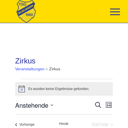
Zirkus
Veranstaltungen
Zirkus
Veranstaltungen
Es wurden keine Ergebnisse gefunden.
Hinweis
Veranstaltun
Anstehende
Veranst
Suche
Liste
Suche
Ansicht
Datum
und
Navigat
wählen.
Ansichten,
Heute
Nächste
Navigation
Veranstaltungen
Vorherige