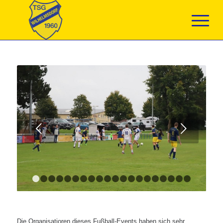
Weiter
1
2
3
4
5
6
7
8
9
10
11
12
13
14
15
16
17
Die Organisatioren dieses Fußball-Events haben sich sehr