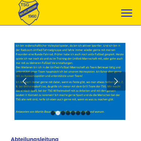
Weiter
1
2
3
4
5
6
7
8
Abteilungsleitung