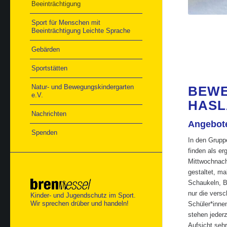
Beeinträchtigung
Sport für Menschen mit
Beeinträchtigung Leichte Sprache
Gebärden
Sportstätten
Natur- und Bewegungskindergarten
BEWE
e.V.
HAS
Nachrichten
Angebote
Spenden
In den Grupp
finden als e
Mittwochnach
gestaltet, m
Schaukeln, B
nur die versc
Kinder- und Jugendschutz im Sport.
Wir sprechen drüber und handeln!
Schüler*inne
stehen jederz
Aufsicht sehr