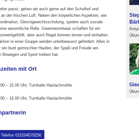
ter passt, gehen wir auch gerne auf den Schulhof und
Ste
an der frischen Luft. Neben den körperlichen Aspekten, wie
Bär
ordination, Gleichgewichtsschulung, spielen auch soziale
eine wesentliche Rolle. Gewinnen/etwas schaffen für ein
Ansp
bstwertgefühlt, aber auch Regel kennen lernen und einhalten
Übung
aktion in einer Gruppe werden unterbewusst gefördert. Alles in
ir ein bunt gemischter Haufen, der Spaß und Freude am
Bewegen und Sport treiben hat.
zeiten mit Ort
Gis
.00 – 15.00 Uhr, Turnhalle Haslachmühle
Übung
.00 – 16.00 Uhr, Turnhalle Haslachmühle
partnerin
Telefon 015204578256