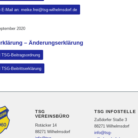
E-Mail an: meike.frei@tsg-wilhelmsdorf.de
eptember 2020
serklärung – Änderungserklärung
 TSG-Beitragsordnung
TSG-Beitrittserklärung
TSG
TSG INFOSTELLE
VEREINSBÜRO
Zußdorfer Staße 3
Rotäcker 14
88271 Wilhelmsdorf
88271 Wilhelmsdorf
info@tsg-