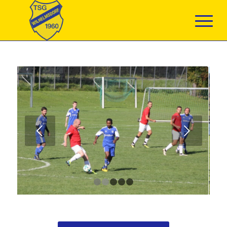
Weiter
1
2
3
4
5