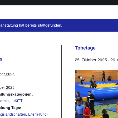
anstaltung hat bereits stattgefunden.
Tobetage
ls
25. Oktober 2025
-
26.
ber 2025
ber 2025
altungskategorien:
erein
,
JuKiTT
altung-Tags:
gslandschaften
,
Eltern-Kind-