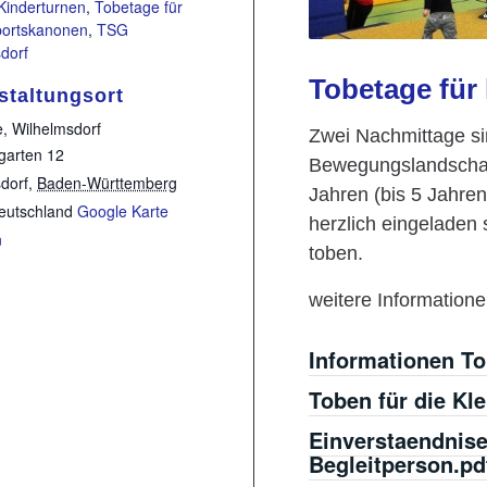
Kinderturnen
,
Tobetage für
portskanonen
,
TSG
dorf
Tobetage für
staltungsort
e, Wilhelmsdorf
Zwei Nachmittage sin
garten 12
Bewegungslandschaft
dorf
,
Baden-Württemberg
Jahren (bis 5 Jahre
eutschland
Google Karte
herzlich eingeladen
n
toben.
weitere Informatione
Informationen T
Toben für die Kl
Einverstaendnis
Begleitperson.pd