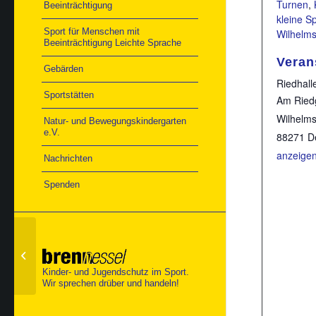
Turnen
,
Beeinträchtigung
kleine S
Sport für Menschen mit
Wilhelms
Beeinträchtigung Leichte Sprache
Veran
Gebärden
Riedhall
Sportstätten
Am Ried
Wilhelms
Natur- und Bewegungskindergarten
e.V.
88271
D
anzeige
Nachrichten
Spenden
Preisübergabe
easyCredit- Fanpreis in
Nürnberg
Kinder- und Jugendschutz im Sport.
Wir sprechen drüber und handeln!