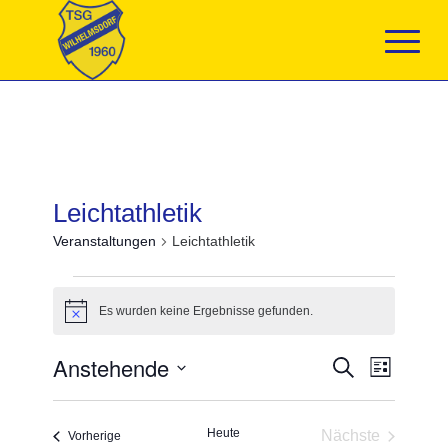
Leichtathletik
Veranstaltungen
Leichtathletik
Veranstaltungen
Es wurden keine Ergebnisse gefunden.
Hinweis
Veranstaltun
Anstehende
Veranst
Suche
Liste
Suche
Ansicht
Datum
und
Navigat
wählen.
Ansichten,
Heute
Nächste
Navigation
Veranstaltungen
Vorherige