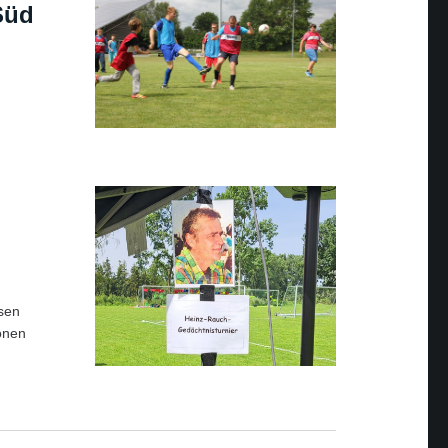
Süd
usen
ionen