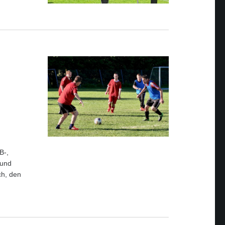
B-,
 und
ch, den