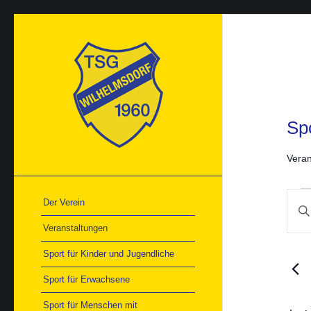
Spo
Veran
Ver
Ver
Der Verein
Bitte
Suc
Schlü
und
Veranstaltungen
Ans
einge
Nav
Such
Sport für Kinder und Jugendliche
nach
Veran
Sport für Erwachsene
Schlü
Sport für Menschen mit