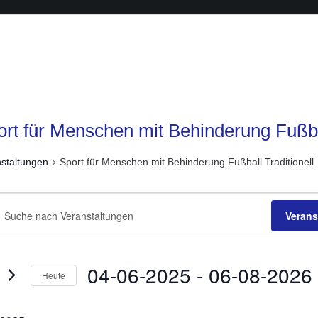
rt für Menschen mit Behinderung Fußbal
staltungen
Sport für Menschen mit Behinderung Fußball Traditionell
anstaltungen
anstaltungen
he
Verans
sselwort
ichten,
ben.
igation
e
04-06-2025
 - 
06-08-2026
Heute
staltungen
Datum
sselwort.
wählen.