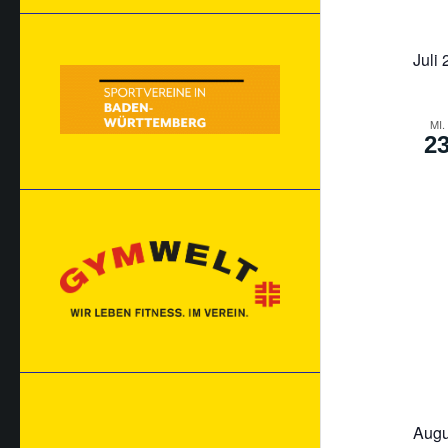
Juli
MI.
2
Augu