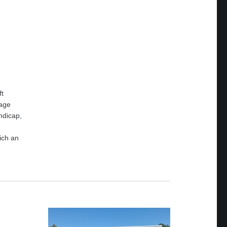
ft
Tage
ndicap,
ich an