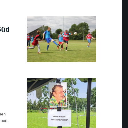
Süd
usen
ionen