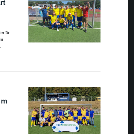
rt
ierfür
ni
,
eim