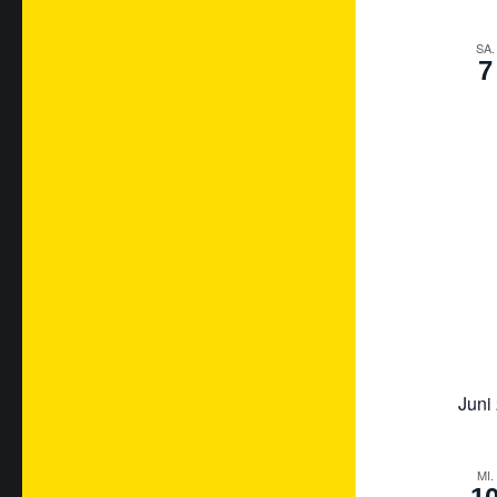
SA.
7
Juni
MI.