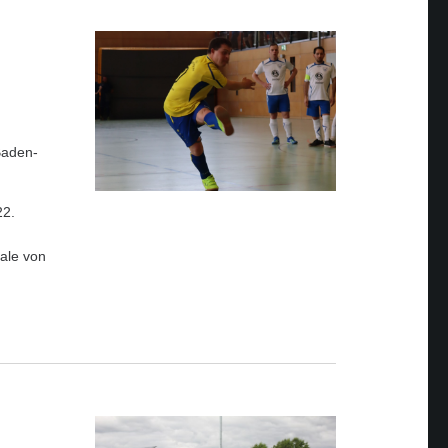
Baden-
22.
nale von
h