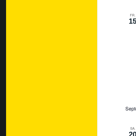
FR.
1
Sept
SA.
2