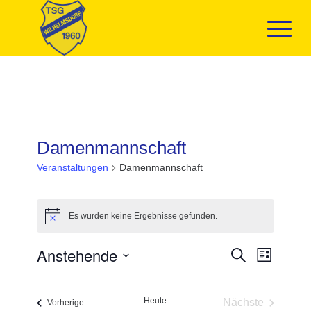
Damenmannschaft
Veranstaltungen
Damenmannschaft
Veranstaltungen
Es wurden keine Ergebnisse gefunden.
Hinweis
Veranstaltun
Anstehende
Veranst
Suche
Liste
Suche
Ansicht
Datum
und
Navigat
wählen.
Ansichten,
Heute
Nächste
Navigation
Veranstaltungen
Vorherige