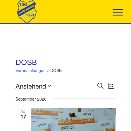
DOSB
Veranstaltungen
DOSB
Veranstaltungen
Veranstaltun
Anstehend
Veranst
Suche
Liste
Suche
Ansicht
Datum
und
Navigat
September 2026
wählen.
Ansichten,
Navigation
DO.
17