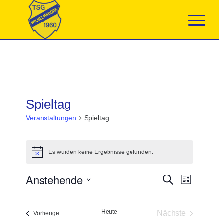
Spieltag
Veranstaltungen
Spieltag
Veranstaltungen
Es wurden keine Ergebnisse gefunden.
Hinweis
Veranstaltun
Anstehende
Veranst
Suche
Liste
Suche
Ansicht
Datum
und
Navigat
wählen.
Ansichten,
Heute
Nächste
Navigation
Veranstaltungen
Vorherige