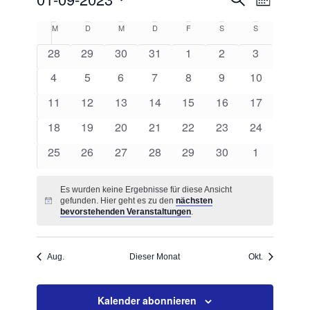
Monat
Suche
Ansicht
Datum
und
Navigat
Kalender
M
Montag
D
Dienstag
M
Mittwoch
D
Donnerstag
F
Freitag
S
Samstag
S
Sonntag
wählen.
Ansichten,
von
Navigation
0
0
0
0
0
0
0
28
29
30
31
1
2
3
Veranstaltungen
Veranstaltungen
Veranstaltungen
Veranstaltungen
Veranstaltungen
Veranstaltungen
Veranstaltungen
Veranstalt
0
0
0
0
0
0
0
4
5
6
7
8
9
10
Veranstaltungen
Veranstaltungen
Veranstaltungen
Veranstaltungen
Veranstaltungen
Veranstaltungen
Veranstaltu
0
0
0
0
0
0
0
11
12
13
14
15
16
17
Veranstaltungen
Veranstaltungen
Veranstaltungen
Veranstaltungen
Veranstaltungen
Veranstaltungen
Veranstaltu
0
0
0
0
0
0
0
18
19
20
21
22
23
24
Veranstaltungen
Veranstaltungen
Veranstaltungen
Veranstaltungen
Veranstaltungen
Veranstaltungen
Veranstaltu
0
0
0
0
0
0
0
25
26
27
28
29
30
1
Veranstaltungen
Veranstaltungen
Veranstaltungen
Veranstaltungen
Veranstaltungen
Veranstaltungen
Veranstalt
Es wurden keine Ergebnisse für diese Ansicht
gefunden. Hier geht es zu den
nächsten
Hinweis
bevorstehenden Veranstaltungen
.
Aug.
Dieser Monat
Okt.
Kalender abonnieren