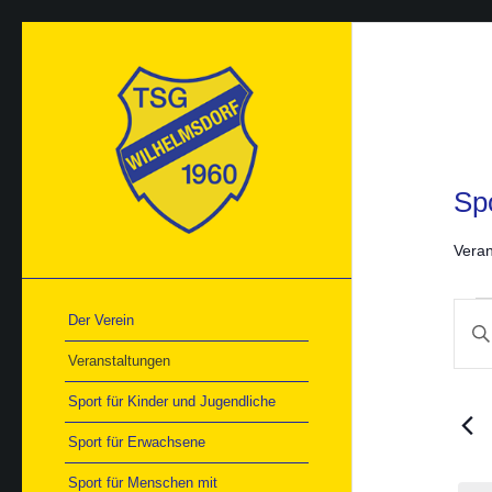
Sp
Veran
Ver
Ver
Der Verein
Bitte
Suc
Schlü
und
Veranstaltungen
Ans
einge
Nav
Such
Sport für Kinder und Jugendliche
nach
Veran
Sport für Erwachsene
Schlü
Sport für Menschen mit