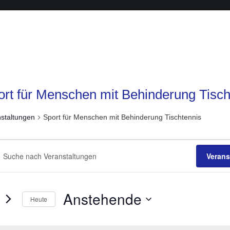
ort für Menschen mit Behinderung Tisch
staltungen
Sport für Menschen mit Behinderung Tischtennis
anstaltungen
anstaltungen
he
Verans
sselwort
ichten,
ben.
igation
e
Anstehende
Heute
staltungen
Datum
sselwort.
wählen.