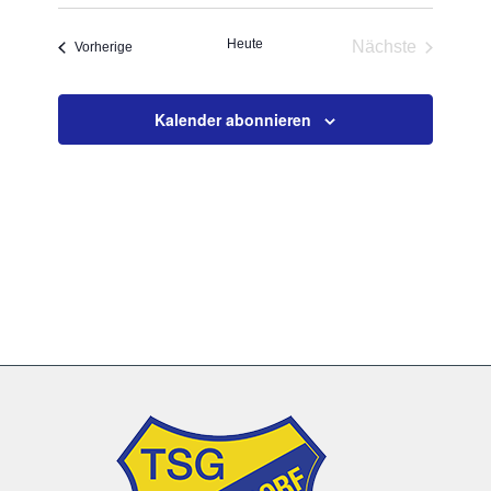
Datum
und
Navigat
wählen.
Ansichten,
Heute
Nächste
Navigation
Veranstaltungen
Vorherige
Veranstaltun
Kalender abonnieren