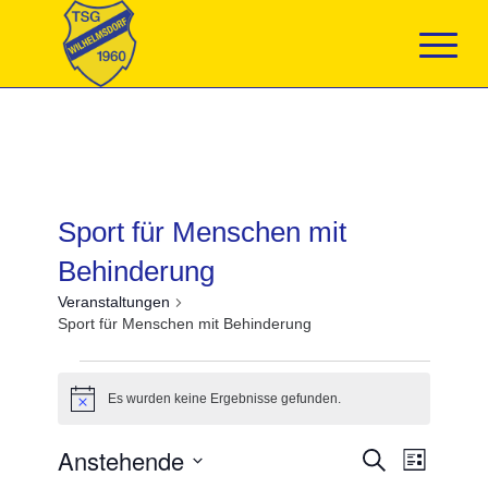
Sport für Menschen mit
Behinderung
Veranstaltungen
Sport für Menschen mit Behinderung
Veranstaltungen
Es wurden keine Ergebnisse gefunden.
Hinweis
Veranstaltun
Anstehende
Veranst
Suche
Liste
Suche
Ansicht