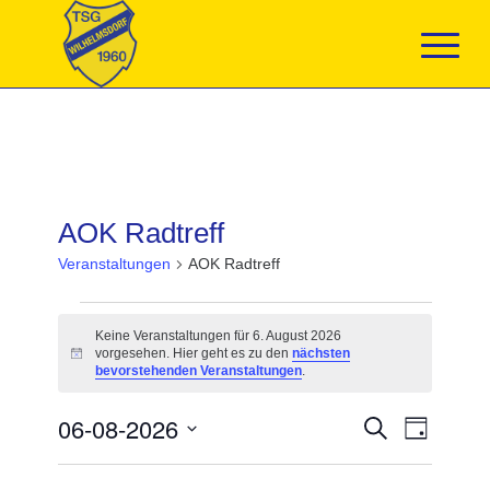
AOK Radtreff
Veranstaltungen
AOK Radtreff
Veranstaltungen
für
Keine Veranstaltungen für 6. August 2026
6.
vorgesehen. Hier geht es zu den
nächsten
Hinweis
August
bevorstehenden Veranstaltungen
.
2026
Veranstaltun
06-08-2026
Veranst
Suche
Tag
Suche
Ansicht
Datum
und
Navigat
wählen.
Ansichten,