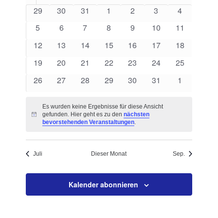
von
Navigation
0
0
0
0
0
0
0
29
30
31
1
2
3
4
Veranstaltungen
Veranstaltungen
Veranstaltungen
Veranstaltungen
Veranstaltungen
Veranstaltungen
Veranstaltungen
Veranstalt
0
0
0
0
0
0
0
5
6
7
8
9
10
11
Veranstaltungen
Veranstaltungen
Veranstaltungen
Veranstaltungen
Veranstaltungen
Veranstaltungen
Veranstaltu
0
0
0
0
0
0
0
12
13
14
15
16
17
18
Veranstaltungen
Veranstaltungen
Veranstaltungen
Veranstaltungen
Veranstaltungen
Veranstaltungen
Veranstaltu
0
0
0
0
0
0
0
19
20
21
22
23
24
25
Veranstaltungen
Veranstaltungen
Veranstaltungen
Veranstaltungen
Veranstaltungen
Veranstaltungen
Veranstaltu
0
0
0
0
0
0
0
26
27
28
29
30
31
1
Veranstaltungen
Veranstaltungen
Veranstaltungen
Veranstaltungen
Veranstaltungen
Veranstaltungen
Veranstalt
Es wurden keine Ergebnisse für diese Ansicht
gefunden. Hier geht es zu den
nächsten
Hinweis
bevorstehenden Veranstaltungen
.
Juli
Dieser Monat
Sep.
Kalender abonnieren