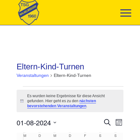
Eltern-Kind-Turnen
Veranstaltungen
Eltern-Kind-Turnen
Veranstaltungen
Es wurden keine Ergebnisse für diese Ansicht
gefunden. Hier geht es zu den
nächsten
Hinweis
bevorstehenden Veranstaltungen
.
Veranstaltun
01-08-2024
Veranst
Suche
Monat
Suche
Ansicht
Datum
und
Navigat
Kalender
M
MONTAG
D
DIENSTAG
M
MITTWOCH
D
DONNERSTAG
F
FREITAG
S
SAMSTAG
S
SONNTAG
wählen.
Ansichten,