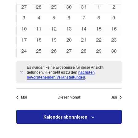
von
Navigation
0
0
0
0
0
0
0
27
28
29
30
31
1
2
Veranstaltungen
Veranstaltungen
Veranstaltungen
Veranstaltungen
Veranstaltungen
Veranstaltungen
Veranstaltungen
Veranstalt
0
0
0
0
0
0
0
3
4
5
6
7
8
9
Veranstaltungen
Veranstaltungen
Veranstaltungen
Veranstaltungen
Veranstaltungen
Veranstaltungen
Veranstalt
0
0
0
0
0
0
0
10
11
12
13
14
15
16
Veranstaltungen
Veranstaltungen
Veranstaltungen
Veranstaltungen
Veranstaltungen
Veranstaltungen
Veranstaltu
0
0
0
0
0
0
0
17
18
19
20
21
22
23
Veranstaltungen
Veranstaltungen
Veranstaltungen
Veranstaltungen
Veranstaltungen
Veranstaltungen
Veranstaltu
0
0
0
0
0
0
0
24
25
26
27
28
29
30
Veranstaltungen
Veranstaltungen
Veranstaltungen
Veranstaltungen
Veranstaltungen
Veranstaltungen
Veranstaltu
Es wurden keine Ergebnisse für diese Ansicht
gefunden. Hier geht es zu den
nächsten
Hinweis
bevorstehenden Veranstaltungen
.
Mai
Dieser Monat
Juli
Kalender abonnieren