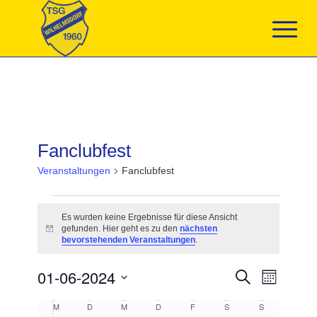
Fanclubfest
Veranstaltungen
Fanclubfest
Veranstaltungen
Es wurden keine Ergebnisse für diese Ansicht
gefunden. Hier geht es zu den
nächsten
Hinweis
bevorstehenden Veranstaltungen
.
Veranstaltun
01-06-2024
Veranst
Suche
Monat
Suche
Ansicht
Datum
und
Navigat
Kalender
M
MONTAG
D
DIENSTAG
M
MITTWOCH
D
DONNERSTAG
F
FREITAG
S
SAMSTAG
S
SONNTAG
wählen.
Ansichten,