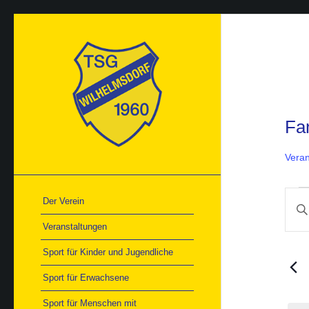
Fa
Veran
Ver
Ver
Der Verein
Bitte
für
Suc
1.
Schlü
und
Veranstaltungen
Aug
Ans
einge
202
Nav
Such
Sport für Kinder und Jugendliche
nach
Veran
Sport für Erwachsene
Schlü
Sport für Menschen mit