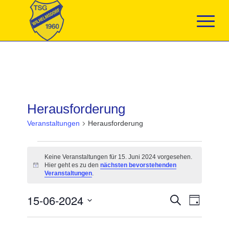
Herausforderung
Veranstaltungen
Herausforderung
Veranstaltungen
für
Keine Veranstaltungen für 15. Juni 2024 vorgesehen.
15.
Hier geht es zu den
nächsten bevorstehenden
Hinweis
Juni
Veranstaltungen
.
2024
Veranstaltun
15-06-2024
Veranst
Suche
Tag
Suche
Ansicht
Datum
und
Navigat
wählen.
Ansichten,