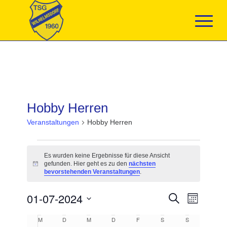
Hobby Herren
Veranstaltungen
Hobby Herren
Veranstaltungen
Es wurden keine Ergebnisse für diese Ansicht
gefunden. Hier geht es zu den
nächsten
Hinweis
bevorstehenden Veranstaltungen
.
Veranstaltun
01-07-2024
Veranst
Suche
Monat
Suche
Ansicht
Datum
und
Navigat
Kalender
M
MONTAG
D
DIENSTAG
M
MITTWOCH
D
DONNERSTAG
F
FREITAG
S
SAMSTAG
S
SONNTAG
wählen.
Ansichten,