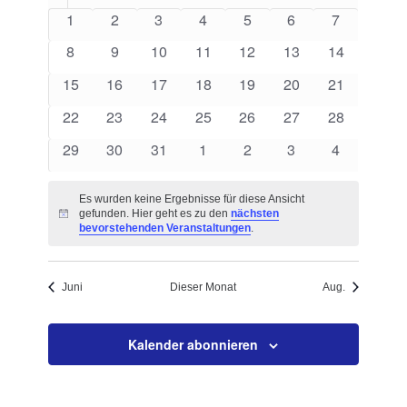
von
Navigation
0
0
0
0
0
0
0
1
2
3
4
5
6
7
Veranstaltungen
Veranstaltungen
Veranstaltungen
Veranstaltungen
Veranstaltungen
Veranstaltungen
Veranstaltungen
Veranstalt
0
0
0
0
0
0
0
8
9
10
11
12
13
14
Veranstaltungen
Veranstaltungen
Veranstaltungen
Veranstaltungen
Veranstaltungen
Veranstaltungen
Veranstaltu
0
0
0
0
0
0
0
15
16
17
18
19
20
21
Veranstaltungen
Veranstaltungen
Veranstaltungen
Veranstaltungen
Veranstaltungen
Veranstaltungen
Veranstaltu
0
0
0
0
0
0
0
22
23
24
25
26
27
28
Veranstaltungen
Veranstaltungen
Veranstaltungen
Veranstaltungen
Veranstaltungen
Veranstaltungen
Veranstaltu
0
0
0
0
0
0
0
29
30
31
1
2
3
4
Veranstaltungen
Veranstaltungen
Veranstaltungen
Veranstaltungen
Veranstaltungen
Veranstaltungen
Veranstalt
Es wurden keine Ergebnisse für diese Ansicht
gefunden. Hier geht es zu den
nächsten
Hinweis
bevorstehenden Veranstaltungen
.
Juni
Dieser Monat
Aug.
Kalender abonnieren