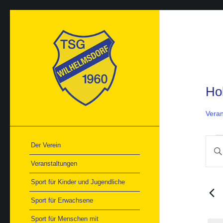
Ho
Veran
Ver
Ver
Der Verein
Bitte
für
Suc
21.
Schlü
und
Veranstaltungen
Mai
Ans
einge
202
Nav
Such
Sport für Kinder und Jugendliche
nach
Veran
Sport für Erwachsene
Schlü
Sport für Menschen mit