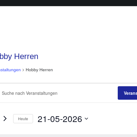
bby Herren
staltungen
Hobby Herren
anstaltungen
anstaltungen
he
Veran
sselwort
ichten,
ben.
6
igation
e
21-05-2026
Heute
staltungen
Datum
sselwort.
wählen.