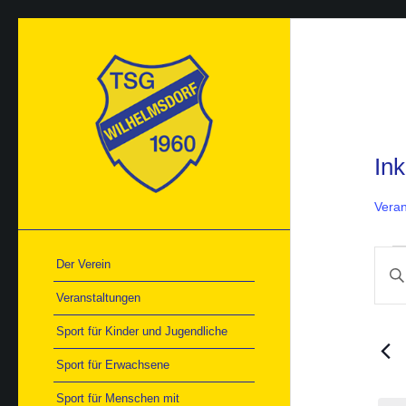
Ink
Veran
Ver
Ver
Der Verein
Bitte
für
Suc
22.
Schlü
und
Veranstaltungen
Mai
Ans
einge
202
Nav
Such
Sport für Kinder und Jugendliche
nach
Veran
Sport für Erwachsene
Schlü
Sport für Menschen mit