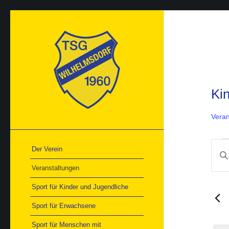
Ki
Veran
Ver
Ver
Der Verein
Bitte
Suc
Schlü
und
Veranstaltungen
Ans
einge
Nav
Such
Sport für Kinder und Jugendliche
nach
Veran
Sport für Erwachsene
Schlü
Sport für Menschen mit