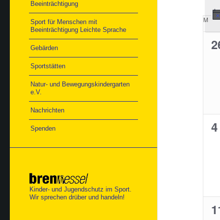
Beeinträchtigung
Kal
M
MO
Sport für Menschen mit
von
Beeinträchtigung Leichte Sprache
Ver
0
2
Gebärden
V
Sportstätten
Natur- und Bewegungskindergarten
e.V.
Nachrichten
0
4
Spenden
V
Kinder- und Jugendschutz im Sport.
Wir sprechen drüber und handeln!
0
1