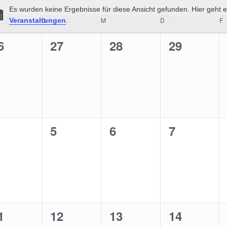
Es wurden keine Ergebnisse für diese Ansicht gefunden. Hier geht 
ender
Hinweis
NTAG
D
DIENSTAG
M
MITTWOCH
D
DONNERSTAG
F
Veranstaltungen
.
anstaltungen
0
0
0
6
27
28
29
eranstaltungen,
Veranstaltungen,
Veranstaltungen,
Veranstal
0
0
0
5
6
7
eranstaltungen,
Veranstaltungen,
Veranstaltungen,
Veranstal
0
0
0
1
12
13
14