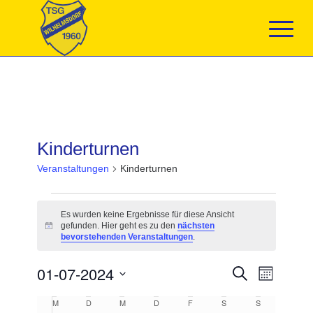
Kinderturnen
Veranstaltungen
Kinderturnen
Veranstaltungen
Es wurden keine Ergebnisse für diese Ansicht
gefunden. Hier geht es zu den
nächsten
Hinweis
bevorstehenden Veranstaltungen
.
Veranstaltun
01-07-2024
Veranst
Suche
Monat
Suche
Ansicht
Datum
und
Navigat
Kalender
M
MONTAG
D
DIENSTAG
M
MITTWOCH
D
DONNERSTAG
F
FREITAG
S
SAMSTAG
S
SONNTAG
wählen.
Ansichten,