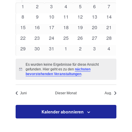
von
Navigation
0
0
0
0
0
0
0
1
2
3
4
5
6
7
Veranstaltungen
Veranstaltungen
Veranstaltungen
Veranstaltungen
Veranstaltungen
Veranstaltungen
Veranstaltungen
Veranstalt
0
0
0
0
0
0
0
8
9
10
11
12
13
14
Veranstaltungen
Veranstaltungen
Veranstaltungen
Veranstaltungen
Veranstaltungen
Veranstaltungen
Veranstaltu
0
0
0
0
0
0
0
15
16
17
18
19
20
21
Veranstaltungen
Veranstaltungen
Veranstaltungen
Veranstaltungen
Veranstaltungen
Veranstaltungen
Veranstaltu
0
0
0
0
0
0
0
22
23
24
25
26
27
28
Veranstaltungen
Veranstaltungen
Veranstaltungen
Veranstaltungen
Veranstaltungen
Veranstaltungen
Veranstaltu
0
0
0
0
0
0
0
29
30
31
1
2
3
4
Veranstaltungen
Veranstaltungen
Veranstaltungen
Veranstaltungen
Veranstaltungen
Veranstaltungen
Veranstalt
Es wurden keine Ergebnisse für diese Ansicht
gefunden. Hier geht es zu den
nächsten
Hinweis
bevorstehenden Veranstaltungen
.
Juni
Dieser Monat
Aug.
Kalender abonnieren