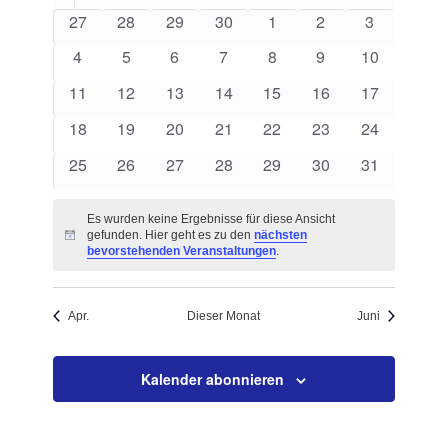
von
Navigation
0
0
0
0
0
0
0
27
28
29
30
1
2
3
Veranstaltungen
Veranstaltungen
Veranstaltungen
Veranstaltungen
Veranstaltungen
Veranstaltungen
Veranstaltungen
Veranstalt
0
0
0
0
0
0
0
4
5
6
7
8
9
10
Veranstaltungen
Veranstaltungen
Veranstaltungen
Veranstaltungen
Veranstaltungen
Veranstaltungen
Veranstaltu
0
0
0
0
0
0
0
11
12
13
14
15
16
17
Veranstaltungen
Veranstaltungen
Veranstaltungen
Veranstaltungen
Veranstaltungen
Veranstaltungen
Veranstaltu
0
0
0
0
0
0
0
18
19
20
21
22
23
24
Veranstaltungen
Veranstaltungen
Veranstaltungen
Veranstaltungen
Veranstaltungen
Veranstaltungen
Veranstaltu
0
0
0
0
0
0
0
25
26
27
28
29
30
31
Veranstaltungen
Veranstaltungen
Veranstaltungen
Veranstaltungen
Veranstaltungen
Veranstaltungen
Veranstaltu
Es wurden keine Ergebnisse für diese Ansicht
gefunden. Hier geht es zu den
nächsten
Hinweis
bevorstehenden Veranstaltungen
.
Apr.
Dieser Monat
Juni
Kalender abonnieren