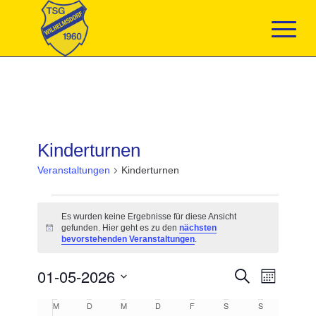
Kinderturnen
Veranstaltungen
Kinderturnen
Veranstaltungen
Es wurden keine Ergebnisse für diese Ansicht
gefunden. Hier geht es zu den
nächsten
Hinweis
bevorstehenden Veranstaltungen
.
Veranstaltun
01-05-2026
Veranst
Suche
Monat
Suche
Ansicht
Datum
und
Navigat
Kalender
M
MONTAG
D
DIENSTAG
M
MITTWOCH
D
DONNERSTAG
F
FREITAG
S
SAMSTAG
S
SONNTAG
wählen.
Ansichten,