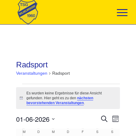
Radsport
Veranstaltungen
Radsport
Veranstaltungen
Es wurden keine Ergebnisse für diese Ansicht
gefunden. Hier geht es zu den
nächsten
Hinweis
bevorstehenden Veranstaltungen
.
Veranstaltun
01-06-2026
Veranst
Suche
Monat
Suche
Ansicht
Datum
und
Navigat
Kalender
M
MONTAG
D
DIENSTAG
M
MITTWOCH
D
DONNERSTAG
F
FREITAG
S
SAMSTAG
S
SONNTAG
wählen.
Ansichten,