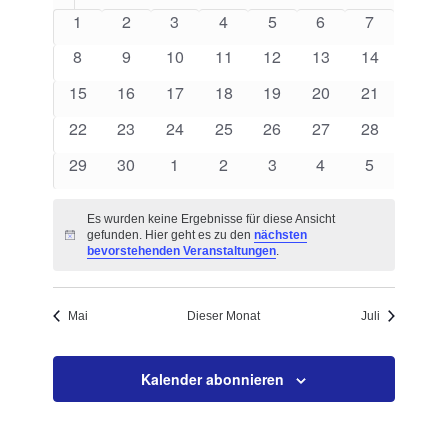
von
Navigation
0
0
0
0
0
0
0
1
2
3
4
5
6
7
Veranstaltungen
Veranstaltungen
Veranstaltungen
Veranstaltungen
Veranstaltungen
Veranstaltungen
Veranstaltungen
Veranstalt
0
0
0
0
0
0
0
8
9
10
11
12
13
14
Veranstaltungen
Veranstaltungen
Veranstaltungen
Veranstaltungen
Veranstaltungen
Veranstaltungen
Veranstaltu
0
0
0
0
0
0
0
15
16
17
18
19
20
21
Veranstaltungen
Veranstaltungen
Veranstaltungen
Veranstaltungen
Veranstaltungen
Veranstaltungen
Veranstaltu
0
0
0
0
0
0
0
22
23
24
25
26
27
28
Veranstaltungen
Veranstaltungen
Veranstaltungen
Veranstaltungen
Veranstaltungen
Veranstaltungen
Veranstaltu
0
0
0
0
0
0
0
29
30
1
2
3
4
5
Veranstaltungen
Veranstaltungen
Veranstaltungen
Veranstaltungen
Veranstaltungen
Veranstaltungen
Veranstalt
Es wurden keine Ergebnisse für diese Ansicht
gefunden. Hier geht es zu den
nächsten
Hinweis
bevorstehenden Veranstaltungen
.
Mai
Dieser Monat
Juli
Kalender abonnieren