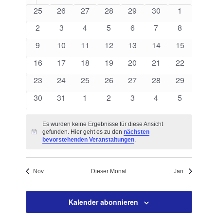
von
Navigation
0
0
0
0
0
0
0
25
26
27
28
29
30
1
Veranstaltungen
Veranstaltungen
Veranstaltungen
Veranstaltungen
Veranstaltungen
Veranstaltungen
Veranstaltungen
Veranstalt
0
0
0
0
0
0
0
2
3
4
5
6
7
8
Veranstaltungen
Veranstaltungen
Veranstaltungen
Veranstaltungen
Veranstaltungen
Veranstaltungen
Veranstalt
0
0
0
0
0
0
0
9
10
11
12
13
14
15
Veranstaltungen
Veranstaltungen
Veranstaltungen
Veranstaltungen
Veranstaltungen
Veranstaltungen
Veranstaltu
0
0
0
0
0
0
0
16
17
18
19
20
21
22
Veranstaltungen
Veranstaltungen
Veranstaltungen
Veranstaltungen
Veranstaltungen
Veranstaltungen
Veranstaltu
0
0
0
0
0
0
0
23
24
25
26
27
28
29
Veranstaltungen
Veranstaltungen
Veranstaltungen
Veranstaltungen
Veranstaltungen
Veranstaltungen
Veranstaltu
0
0
0
0
0
0
0
30
31
1
2
3
4
5
Veranstaltungen
Veranstaltungen
Veranstaltungen
Veranstaltungen
Veranstaltungen
Veranstaltungen
Veranstalt
Es wurden keine Ergebnisse für diese Ansicht
gefunden. Hier geht es zu den
nächsten
Hinweis
bevorstehenden Veranstaltungen
.
Nov.
Dieser Monat
Jan.
Kalender abonnieren