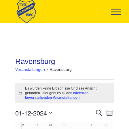
Ravensburg
Veranstaltungen
Ravensburg
Veranstaltungen
Es wurden keine Ergebnisse für diese Ansicht
gefunden. Hier geht es zu den
nächsten
Hinweis
bevorstehenden Veranstaltungen
.
Veranstaltun
01-12-2024
Veranst
Suche
Monat
Suche
Ansicht
Datum
und
Navigat
Kalender
M
MONTAG
D
DIENSTAG
M
MITTWOCH
D
DONNERSTAG
F
FREITAG
S
SAMSTAG
S
SONNTAG
wählen.
Ansichten,