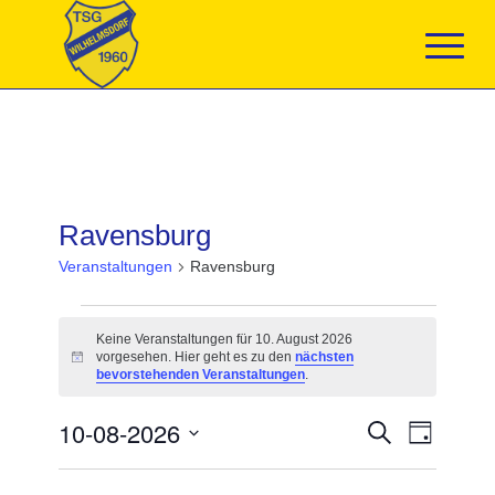
Ravensburg
Veranstaltungen
Ravensburg
Veranstaltungen
für
Keine Veranstaltungen für 10. August 2026
10.
vorgesehen. Hier geht es zu den
nächsten
Hinweis
August
bevorstehenden Veranstaltungen
.
2026
Veranstaltun
10-08-2026
Veranst
Suche
Tag
Suche
Ansicht
Datum
und
Navigat
wählen.
Ansichten,