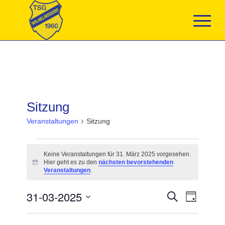
Sitzung
Veranstaltungen
Sitzung
Veranstaltungen
für
Keine Veranstaltungen für 31. März 2025 vorgesehen.
31.
Hier geht es zu den
nächsten bevorstehenden
Hinweis
März
Veranstaltungen
.
2025
Veranstaltun
31-03-2025
Veranst
Suche
Tag
Suche
Ansicht
Datum
und
Navigat
wählen.
Ansichten,