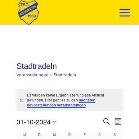
Stadtradeln
Veranstaltungen
Stadtradeln
Veranstaltungen
Es wurden keine Ergebnisse für diese Ansicht
gefunden. Hier geht es zu den
nächsten
Hinweis
bevorstehenden Veranstaltungen
.
Veranstaltun
01-10-2024
Veranst
Suche
Monat
Suche
Ansicht
Datum
und
Navigat
Kalender
M
MONTAG
D
DIENSTAG
M
MITTWOCH
D
DONNERSTAG
F
FREITAG
S
SAMSTAG
S
SONNTAG
wählen.
Ansichten,