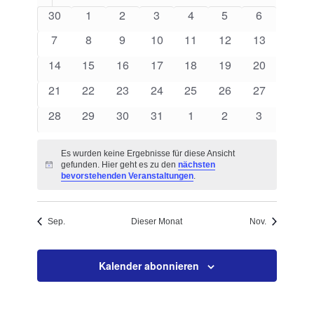
von
Navigation
0
0
0
0
0
0
0
30
1
2
3
4
5
6
Veranstaltungen
Veranstaltungen
Veranstaltungen
Veranstaltungen
Veranstaltungen
Veranstaltungen
Veranstaltungen
Veranstalt
0
0
0
0
0
0
0
7
8
9
10
11
12
13
Veranstaltungen
Veranstaltungen
Veranstaltungen
Veranstaltungen
Veranstaltungen
Veranstaltungen
Veranstaltu
0
0
0
0
0
0
0
14
15
16
17
18
19
20
Veranstaltungen
Veranstaltungen
Veranstaltungen
Veranstaltungen
Veranstaltungen
Veranstaltungen
Veranstaltu
0
0
0
0
0
0
0
21
22
23
24
25
26
27
Veranstaltungen
Veranstaltungen
Veranstaltungen
Veranstaltungen
Veranstaltungen
Veranstaltungen
Veranstaltu
0
0
0
0
0
0
0
28
29
30
31
1
2
3
Veranstaltungen
Veranstaltungen
Veranstaltungen
Veranstaltungen
Veranstaltungen
Veranstaltungen
Veranstalt
Es wurden keine Ergebnisse für diese Ansicht
gefunden. Hier geht es zu den
nächsten
Hinweis
bevorstehenden Veranstaltungen
.
Sep.
Dieser Monat
Nov.
Kalender abonnieren