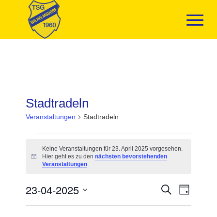
Stadtradeln
Veranstaltungen
Stadtradeln
Veranstaltungen
für
Keine Veranstaltungen für 23. April 2025 vorgesehen.
23.
Hier geht es zu den
nächsten bevorstehenden
Hinweis
April
Veranstaltungen
.
2025
Veranstaltun
23-04-2025
Veranst
Suche
Tag
Suche
Ansicht
Datum
und
Navigat
wählen.
Ansichten,