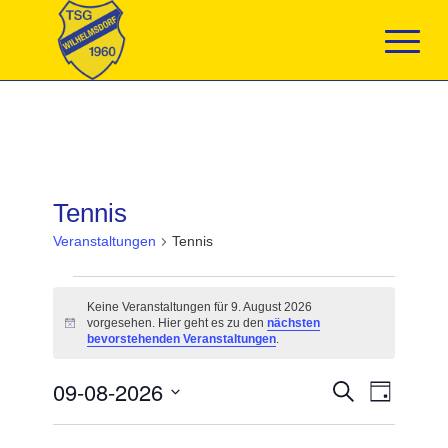
Tennis
Veranstaltungen
Tennis
Veranstaltungen
für
Keine Veranstaltungen für 9. August 2026
9.
vorgesehen. Hier geht es zu den
nächsten
Hinweis
August
bevorstehenden Veranstaltungen
.
2026
Veranstaltun
09-08-2026
Veranst
Suche
Tag
Suche
Ansicht
Datum
und
Navigat
wählen.
Ansichten,