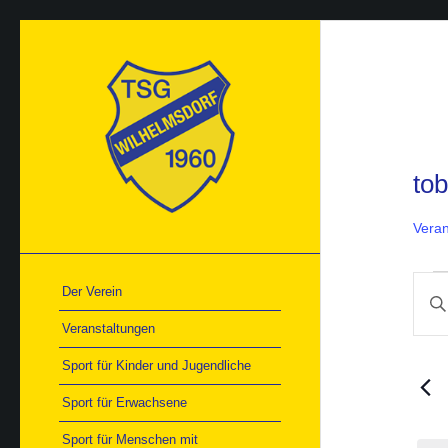
to
Veran
Ver
Ver
Der Verein
Bitte
für
Suc
21.
Schlü
und
Veranstaltungen
Aug
Ans
einge
202
Nav
Such
Sport für Kinder und Jugendliche
nach
Veran
Sport für Erwachsene
Schlü
Sport für Menschen mit