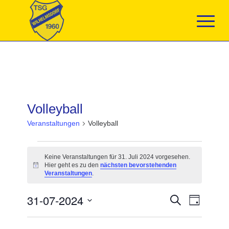
Volleyball
Veranstaltungen
Volleyball
Veranstaltungen
für
Keine Veranstaltungen für 31. Juli 2024 vorgesehen.
31.
Hier geht es zu den
nächsten bevorstehenden
Hinweis
Juli
Veranstaltungen
.
2024
Veranstaltun
31-07-2024
Veranst
Suche
Tag
Suche
Ansicht
Datum
und
Navigat
wählen.
Ansichten,