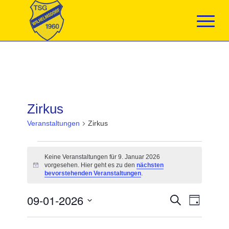
Zirkus
Veranstaltungen
Zirkus
Veranstaltungen
für
Keine Veranstaltungen für 9. Januar 2026
9.
vorgesehen. Hier geht es zu den
nächsten
Hinweis
Januar
bevorstehenden Veranstaltungen
.
2026
Veranstaltun
09-01-2026
Veranst
Suche
Tag
Suche
Ansicht
Datum
und
Navigat
wählen.
Ansichten,