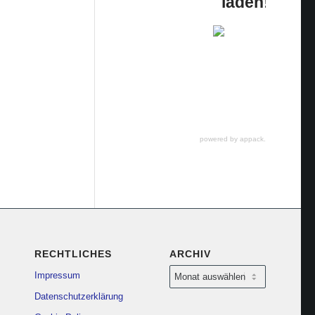
laden!
powered by appack.de
RECHTLICHES
ARCHIV
Impressum
Datenschutzerklärung