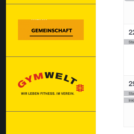
1
2
V
Sta
1
2
V
Sta