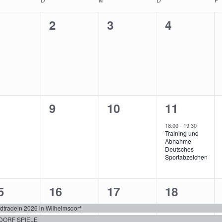
anstaltungen
0
0
0
2
3
4
eranstaltungen,
Veranstaltungen,
Veranstaltungen,
Veranstal
0
0
1
9
10
11
eranstaltungen,
Veranstaltungen,
Veranstaltungen,
Veranstal
18:00
-
19:30
Training und
Abnahme
Deutsches
Sportabzeichen
2
2
2
5
16
17
18
eranstaltungen,
Veranstaltungen,
Veranstaltungen,
Veranstal
dtradeln 2026 in Wilhelmsdorf
DORF SPIELE