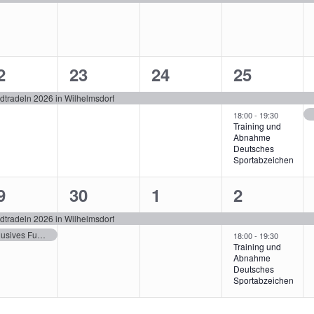
1
1
2
2
23
24
25
eranstaltung,
Veranstaltung,
Veranstaltung,
Veranstal
dtradeln 2026 in Wilhelmsdorf
18:00
-
19:30
Training und
Abnahme
Deutsches
Sportabzeichen
1
1
2
9
30
1
2
eranstaltung,
Veranstaltung,
Veranstaltung,
Veranstal
dtradeln 2026 in Wilhelmsdorf
Inklusives Fußball-Trainingslager
18:00
-
19:30
Training und
Abnahme
Deutsches
Sportabzeichen