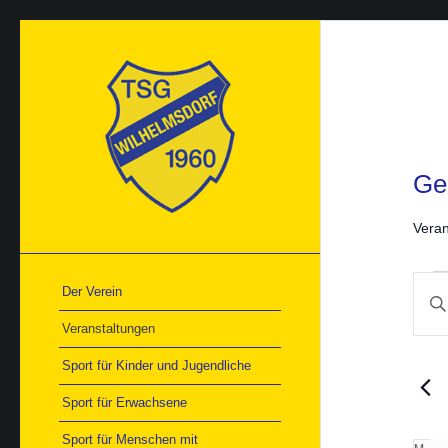
Ge
Veran
Ver
Ver
Der Verein
Bitte
Suc
Schlü
und
Veranstaltungen
Ans
einge
Nav
Such
Sport für Kinder und Jugendliche
nach
Veran
Sport für Erwachsene
Schlü
Sport für Menschen mit
Kal
M
Mon