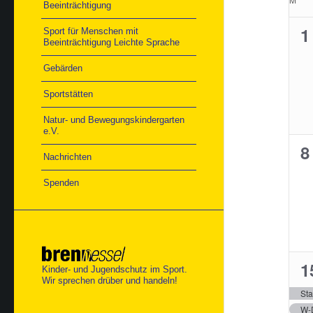
Beeinträchtigung
von
Ver
0
1
Sport für Menschen mit
Beeinträchtigung Leichte Sprache
V
Gebärden
Sportstätten
Natur- und Bewegungskindergarten
e.V.
0
8
Nachrichten
V
Spenden
2
1
Kinder- und Jugendschutz im Sport.
Wir sprechen drüber und handeln!
V
Sta
W-