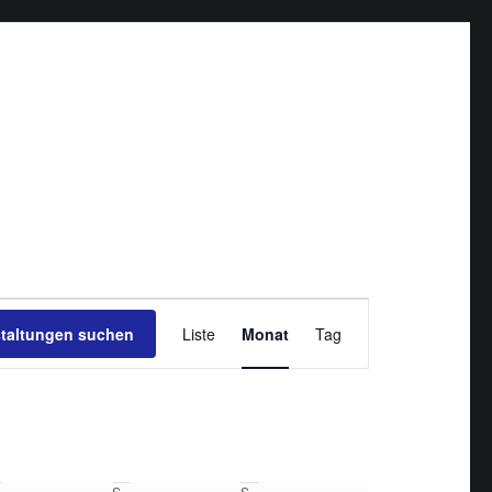
Veranstaltung
staltungen suchen
Liste
Monat
Ansichten-
Tag
Navigation
reitag
S
Samstag
S
Sonntag