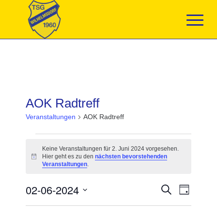
AOK Radtreff
Veranstaltungen
AOK Radtreff
Veranstaltungen
für
Keine Veranstaltungen für 2. Juni 2024 vorgesehen.
2.
Hier geht es zu den
nächsten bevorstehenden
Hinweis
Juni
Veranstaltungen
.
2024
Veranstaltun
02-06-2024
Veranst
Suche
Tag
Suche
Ansicht
Datum
und
Navigat
wählen.
Ansichten,